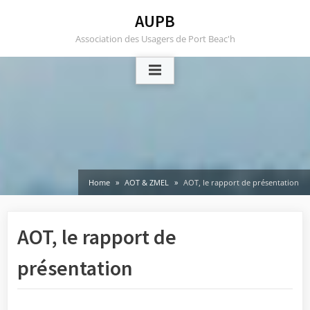
Skip
AUPB
to
Association des Usagers de Port Beac'h
content
Home
AOT & ZMEL
AOT, le rapport de présentation
AOT, le rapport de
présentation