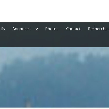
Toggle
ifs
Annonces
Photos
Contact
Recherche 
sub-
menu