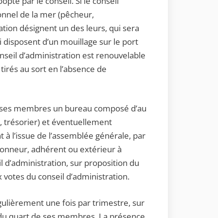
opté par le conseil. Si le conseil
nnel de la mer (pêcheur,
iation désignent un des leurs, qui sera
i disposent d’un mouillage sur le port
nseil d’administration est renouvelable
 tirés au sort en l’absence de
rmi ses membres un bureau composé d’au
, trésorier) et éventuellement
 à l’issue de l’assemblée générale, par
’honneur, adhérent ou extérieur à
il d’administration, sur proposition du
x votes du conseil d’administration.
égulièrement une fois par trimestre, sur
 du quart de ses membres. La présence