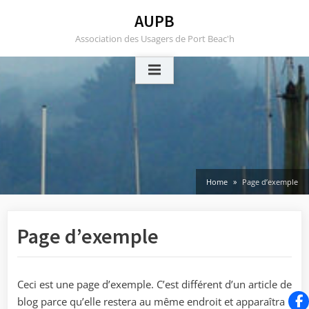
Skip
AUPB
to
Association des Usagers de Port Beac'h
content
Home
Page d’exemple
Page d’exemple
Ceci est une page d’exemple. C’est différent d’un article de
blog parce qu’elle restera au même endroit et apparaîtra