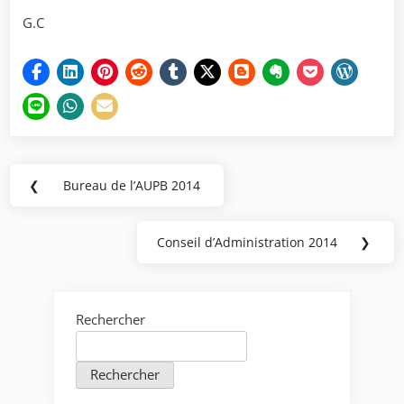
G.C
Navigation
❮
Bureau de l’AUPB 2014
Previous
de
Post:
l’article
Conseil d’Administration 2014
❯
Next
Post:
Rechercher
Rechercher