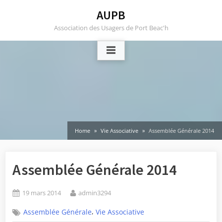
Skip
AUPB
to
Association des Usagers de Port Beac'h
content
Home
Vie Associative
Assemblée Générale 2014
Assemblée Générale 2014
Posted
By
19 mars 2014
admin3294
on
,
Assemblée Générale
Vie Associative