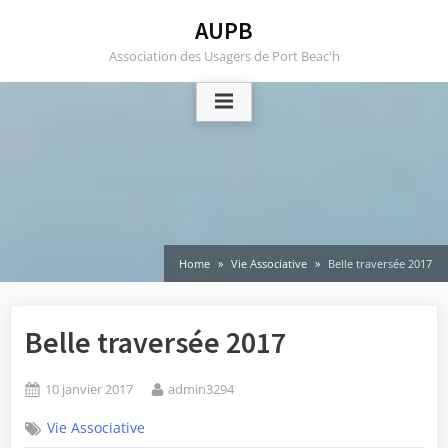
Skip
AUPB
to
Association des Usagers de Port Beac'h
content
Home
Vie Associative
Belle traversée 2017
Belle traversée 2017
Posted
By
10 janvier 2017
admin3294
on
Vie Associative