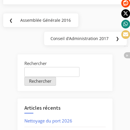
Navigation
❮
Assemblée Générale 2016
Previous
de
Post:
l’article
Conseil d’Administration 2017
❯
Next
Post:
Rechercher
Rechercher
Articles récents
Nettoyage du port 2026