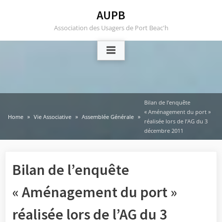
Skip
AUPB
to
Association des Usagers de Port Beac'h
content
Bilan de l’enquête
« Aménagement du port »
Home
Vie Associative
Assemblée Générale
réalisée lors de l’AG du 3
décembre 2011
Bilan de l’enquête
« Aménagement du port »
réalisée lors de l’AG du 3