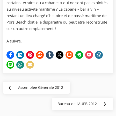
certains terrains ou « cabanes » qui ne sont pas exploités
au niveau activité maritime ? La cabane « bar à vin »
restant un lieu chargé d’histoire et de passé maritime de
Pors Beach doit elle disparaître ou peut être reconstruite
sur un autre emplacement ?
A suivre.
Navigation
❮
Assemblée Générale 2012
Previous
de
Post:
l’article
Bureau de l’AUPB 2012
❯
Next
Post: