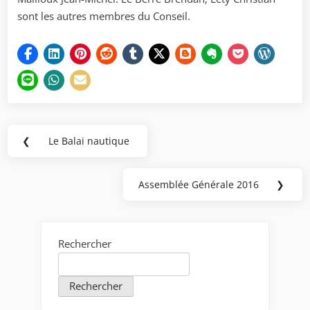
sont les autres membres du Conseil.
Navigation
❮
Le Balai nautique
Previous
de
Post:
l’article
Assemblée Générale 2016
❯
Next
Post:
Rechercher
Rechercher