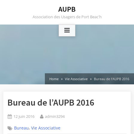
Skip
AUPB
to
Association des Usagers de Port Beac'h
content
Home
Vie Associative
Bureau de l’AUPB 2016
Bureau de l’AUPB 2016
Posted
By
12 juin 2016
admin3294
on
,
Bureau
Vie Associative