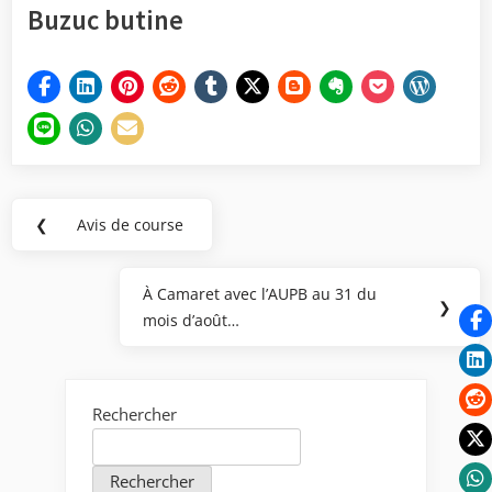
Buzuc butine
Navigation
❮
Avis de course
Previous
de
Post:
l’article
À Camaret avec l’AUPB au 31 du
Next
❯
mois d’août…
Post:
Rechercher
Rechercher