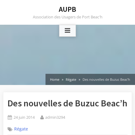
Skip
AUPB
to
Association des Usagers de Port Beac'h
content
Home
Régate
Des nouvelles de Buzuc Beac’h
Des nouvelles de Buzuc Beac’h
Posted
By
24 juin 2014
admin3294
on
Régate