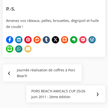
P.-S.
Amenez vos râteaux, pelles, brouettes, dégripoil et huile
de coude !
Navigation
Journée réalisation de coffres à Porz
Previous
❮
de
Beac’h
Post:
l’article
PORS BEAC’H AMICAL’S CUP 25/26
Next
❯
Juin 2011 : 2ème édition
Post: