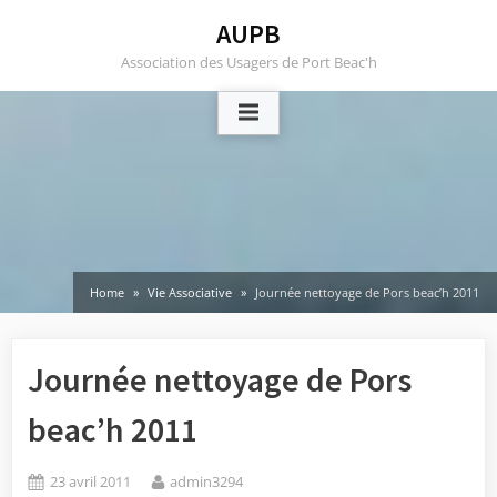
Skip
AUPB
to
Association des Usagers de Port Beac'h
content
Home
Vie Associative
Journée nettoyage de Pors beac’h 2011
Journée nettoyage de Pors
beac’h 2011
Posted
By
23 avril 2011
admin3294