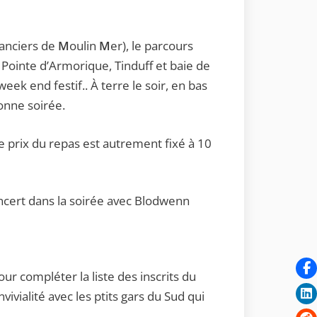
sanciers de
M
oulin
M
er), le parcours
 Pointe d’Armorique, Tinduff et baie de
ek end festif.. À terre le soir, en bas
onne soirée.
Le prix du repas est autrement fixé à 10
ncert dans la soirée avec Blodwenn
our compléter la liste des inscrits du
vialité avec les ptits gars du Sud qui