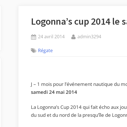
Logonna’s cup 2014 le 
Posted
By
24 avril 2014
admin3294
on
Régate
J – 1 mois pour l’événement nautique du mo
samedi 24 mai 2014
La Logonna’s Cup 2014 qui fait écho aux jo
du sud et du nord de la presqu’île de Logon