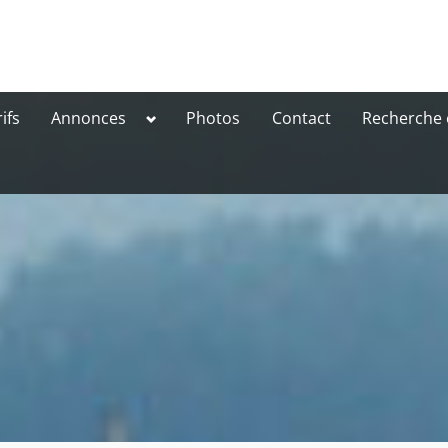
Toggle
ifs
Annonces
Photos
Contact
Recherche 
sub-
menu