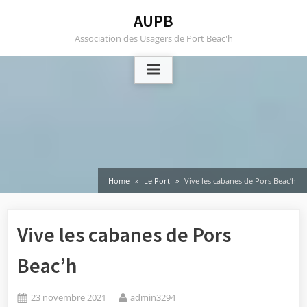
Skip
AUPB
to
Association des Usagers de Port Beac'h
content
Home
Le Port
Vive les cabanes de Pors Beac’h
Vive les cabanes de Pors
Beac’h
Posted
By
23 novembre 2021
admin3294