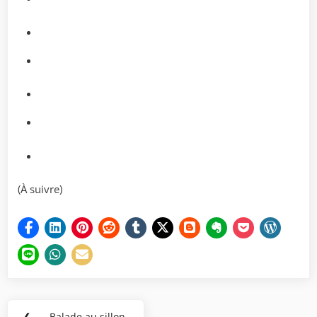
(À suivre)
Navigation
❮
Balade au sillon