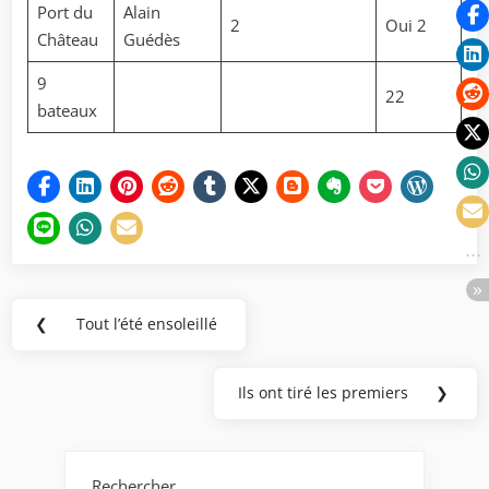
Port du
Alain
2
Oui 2
Château
Guédès
9
22
bateaux
Navigation
❮
Tout l’été ensoleillé
Previous
de
Post:
l’article
Ils ont tiré les premiers
❯
Next
Post:
Rechercher