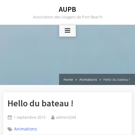
Skip
AUPB
to
Association des Usagers de Port Beac'h
content
Home
Animations
Hello du bateau !
Hello du bateau !
Posted
By
1 septembre 2015
admin3294
on
Animations