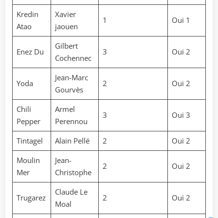
Kredin
Xavier
1
Oui 1
Atao
jaouen
Gilbert
Enez Du
3
Oui 2
Cochennec
Jean-Marc
Yoda
2
Oui 2
Gourvès
Chili
Armel
3
Oui 3
Pepper
Perennou
Tintagel
Alain Pellé
2
Oui 2
Moulin
Jean-
2
Oui 2
Mer
Christophe
Claude Le
Trugarez
2
Oui 2
Moal