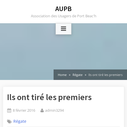
Skip
AUPB
to
Association des Usagers de Port Beac'h
content
Home
Régate
Ils ont tiré les premiers
Ils ont tiré les premiers
Posted
By
8 février 2016
admin3294
on
Régate