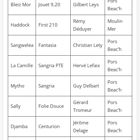
Pors
Bleiz Mor
Jouet 9,20
Gilbert Leys
Beac’h
Rémy
Moulin
Haddock
First 210
Déduyer
Mer
Pors
Sangwelea
Fantasia
Christian Lety
Beac’h
Pors
La Camille
Sangria PTE
Hervé Lefaix
Beac’h
Pors
Mytho
Sangria
Guy Delbart
Beac’h
Gérard
Pors
Sally
Folie Douce
Tromeur
Beac’h
Jérôme
Pors
Djamba
Centurion
Delage
Beac’h