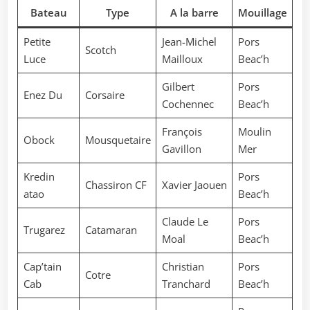
Bateau
Type
A la barre
Mouillage
Petite
Jean-Michel
Pors
Scotch
Luce
Mailloux
Beac’h
Gilbert
Pors
Enez Du
Corsaire
Cochennec
Beac’h
François
Moulin
Obock
Mousquetaire
Gavillon
Mer
Kredin
Pors
Chassiron CF
Xavier Jaouen
atao
Beac’h
Claude Le
Pors
Trugarez
Catamaran
Moal
Beac’h
Cap’tain
Christian
Pors
Cotre
Cab
Tranchard
Beac’h