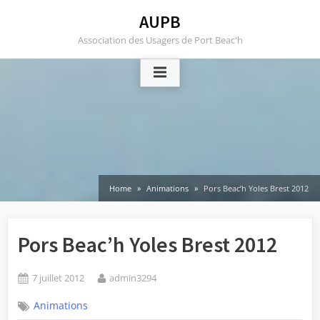
Skip
AUPB
to
Association des Usagers de Port Beac'h
content
Home
Animations
Pors Beac’h Yoles Brest 2012
Pors Beac’h Yoles Brest 2012
Posted
By
7 juillet 2012
admin3294
on
Animations