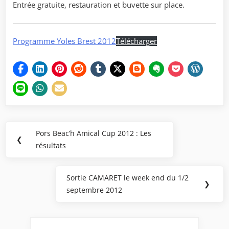
Entrée gratuite, restauration et buvette sur place.
Programme Yoles Brest 2012
Télécharger
Navigation
Pors Beac’h Amical Cup 2012 : Les
Previous
❮
de
résultats
Post:
l’article
Sortie CAMARET le week end du 1/2
Next
❯
septembre 2012
Post: