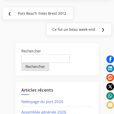
Navigation
❮
Pors Beac’h Yoles Brest 2012
Previous
de
Post:
l’article
Ce fut un beau week end
❯
Next
Post:
Rechercher
Rechercher
Articles récents
Nettoyage du port 2026
Assemblée générale 2026